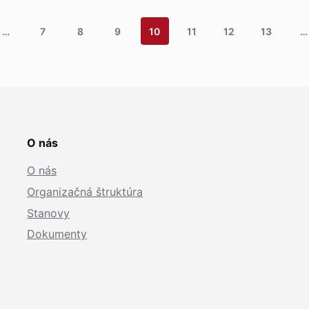
…
7
8
9
10
11
12
13
…
O nás
O nás
Organizačná štruktúra
Stanovy
Dokumenty