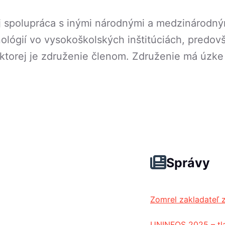
aj spolupráca s inými národnými a medzinárodný
ológií vo vysokoškolských inštitúciách, predo
ktorej je združenie členom. Združenie má úzk
Správy
Zomrel zakladateľ 
UNINFOS 2025 – tl