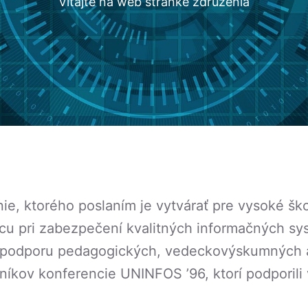
Vitajte na web stránke združenia
ie, ktorého poslaním je vytvárať pre vysoké ško
u pri zabezpečení kvalitných informačných syst
a podporu pedagogických, vedeckovýskumných a 
níkov konferencie UNINFOS ’96, ktorí podporili