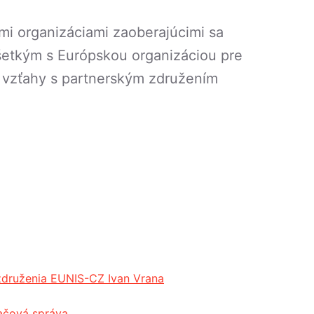
mi organizáciami zaoberajúcimi sa
všetkým s Európskou organizáciou pre
e vzťahy s partnerským združením
združenia EUNIS-CZ Ivan Vrana
ačová správa