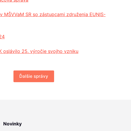
cov MŠVVaM SR so zástupcami združenia EUNIS-
24
 oslávilo 25. výročie svojho vzniku
Ďalšie správy
Novinky