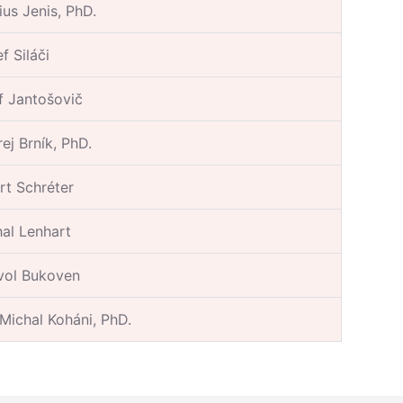
ius Jenis, PhD.
f Siláči
f Jantošovič
ej Brník, PhD.
rt Schréter
hal Lenhart
vol Bukoven
 Michal Koháni, PhD.