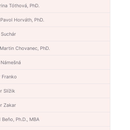
rina Tóthová, PhD.
. Pavol Horváth, PhD.
 Suchár
 Martin Chovanec, PhD.
a Námešná
r Franko
r Slížik
er Zakar
l Beňo, Ph.D., MBA