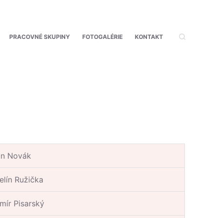
PRACOVNÉ SKUPINY
FOTOGALÉRIE
KONTAKT
tin Novák
elín Ružička
imír Pisarský