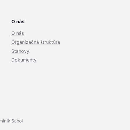
O nás
O nás
Organizačná štruktúra
Stanovy
Dokumenty
minik Sabol