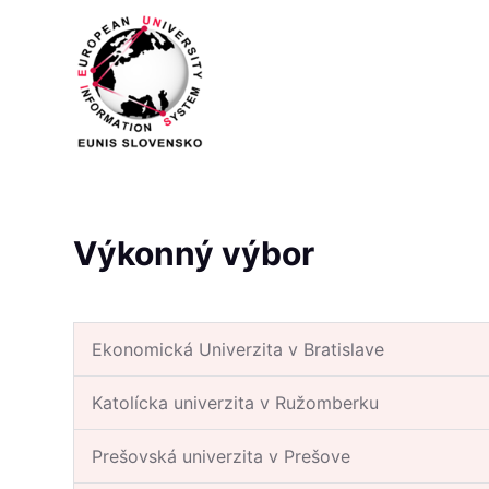
S
k
i
p
t
o
c
o
Výkonný výbor
n
t
e
n
Ekonomická Univerzita v Bratislave
t
Katolícka univerzita v Ružomberku
Prešovská univerzita v Prešove