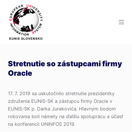
S
k
i
p
t
o
c
o
Stretnutie so zástupcami firmy
n
Oracle
t
e
n
17. 7. 2019 sa uskutočnilo stretnutie prezidentky
t
združenia EUNIS-SK a zástupcu firmy Oracle v
EUNIS-SK p. Darka Jurekovića. Hlavným bodom
rokovania boli námety na ďalšiu spoluprácu a účasť
na konferencii UNINFOS 2019.