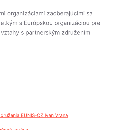
mi organizáciami zaoberajúcimi sa
všetkým s Európskou organizáciou pre
e vzťahy s partnerským združením
združenia EUNIS-CZ Ivan Vrana
ačová správa