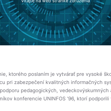
Vitajte na web stránke združenia
ie, ktorého poslaním je vytvárať pre vysoké ško
u pri zabezpečení kvalitných informačných syst
a podporu pedagogických, vedeckovýskumných a 
níkov konferencie UNINFOS ’96, ktorí podporili