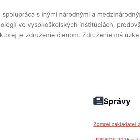
aj spolupráca s inými národnými a medzinárodný
ológií vo vysokoškolských inštitúciách, predo
ktorej je združenie členom. Združenie má úzk
Správy
Zomrel zakladateľ 
UNINFOS 2025 – tl