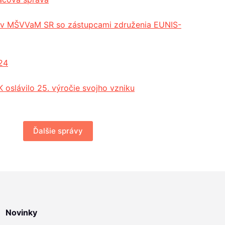
cov MŠVVaM SR so zástupcami združenia EUNIS-
24
 oslávilo 25. výročie svojho vzniku
Ďalšie správy
Novinky