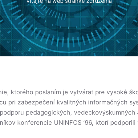
Vitajte na web stránke združenia
ie, ktorého poslaním je vytvárať pre vysoké ško
u pri zabezpečení kvalitných informačných syst
a podporu pedagogických, vedeckovýskumných a 
níkov konferencie UNINFOS ’96, ktorí podporili