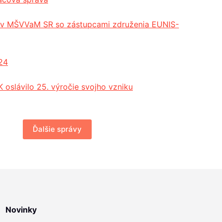
cov MŠVVaM SR so zástupcami združenia EUNIS-
24
 oslávilo 25. výročie svojho vzniku
Ďalšie správy
Novinky