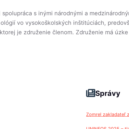
aj spolupráca s inými národnými a medzinárodný
ológií vo vysokoškolských inštitúciách, predo
ktorej je združenie členom. Združenie má úzk
Správy
Zomrel zakladateľ 
UNINFOS 2025 – tl