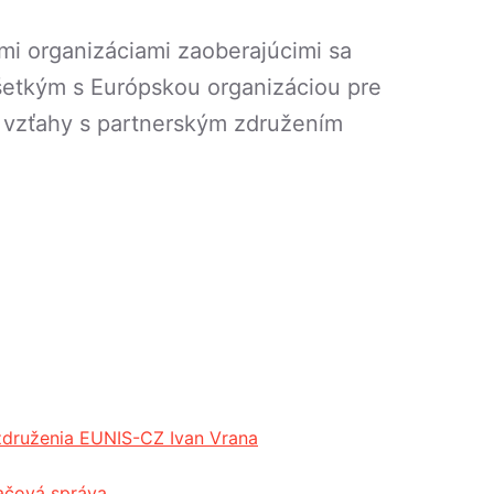
mi organizáciami zaoberajúcimi sa
všetkým s Európskou organizáciou pre
e vzťahy s partnerským združením
združenia EUNIS-CZ Ivan Vrana
ačová správa