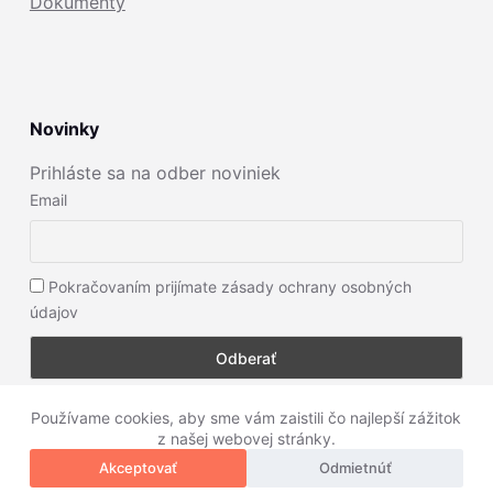
Dokumenty
Novinky
Prihláste sa na odber noviniek
Email
Pokračovaním prijímate zásady ochrany osobných
údajov
Používame cookies, aby sme vám zaistili čo najlepší zážitok
z našej webovej stránky.
Copyright © 2026 - Alex Bajús, Radko Modránsky,
Akceptovať
Odmietnúť
Dominik Sabol