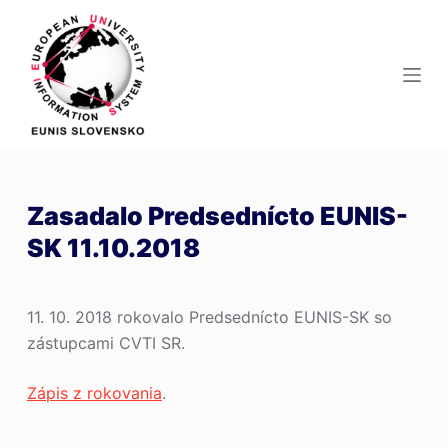
S
k
i
p
t
o
c
o
Zasadalo Predsednícto EUNIS-
n
SK 11.10.2018
t
e
n
11. 10. 2018 rokovalo Predsednícto EUNIS-SK so
t
zástupcami CVTI SR.
Zápis z rokovania
.