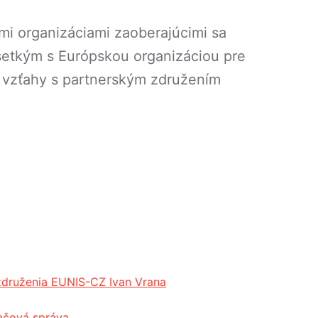
mi organizáciami zaoberajúcimi sa
všetkým s Európskou organizáciou pre
e vzťahy s partnerským združením
združenia EUNIS-CZ Ivan Vrana
ačová správa