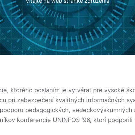
Vitajte na web stránke združenia
ie, ktorého poslaním je vytvárať pre vysoké ško
u pri zabezpečení kvalitných informačných syst
a podporu pedagogických, vedeckovýskumných a 
níkov konferencie UNINFOS ’96, ktorí podporili