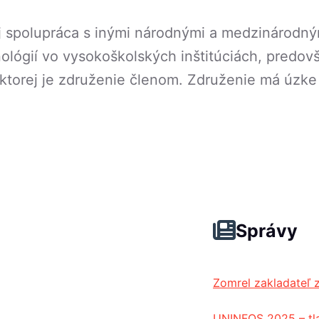
aj spolupráca s inými národnými a medzinárodný
ológií vo vysokoškolských inštitúciách, predo
ktorej je združenie členom. Združenie má úzk
Správy
Zomrel zakladateľ 
UNINFOS 2025 – tl