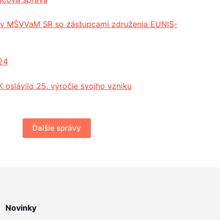
cov MŠVVaM SR so zástupcami združenia EUNIS-
24
 oslávilo 25. výročie svojho vzniku
Ďalšie správy
Novinky