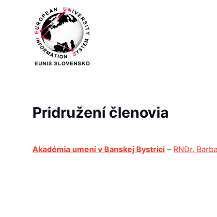
S
k
i
p
t
o
c
o
Pridružení členovia
n
t
e
Akadémia umení v Banskej Bystrici
–
RNDr. Barb
n
t