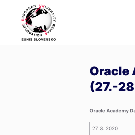
S
k
i
p
t
o
c
o
Oracle
n
t
(27.-2
e
n
t
Oracle Academy Day
27. 8. 2020