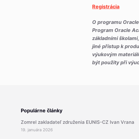
Registrácia
O programu Oracl
Program Oracle Aca
základními školami,
jiné přístup k pro
výukovým materiálů
být použity při výu
Populárne články
Zomrel zakladateľ združenia EUNIS-CZ Ivan Vrana
19. januára 2026