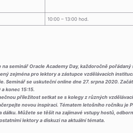
10:00 – 13:00 hod.
 na seminář Oracle Academy Day, každoročně pořádaný s
rčený zejména pro lektory a zástupce vzdělávacích institu
e. Seminář se uskuteční online dne 27. srpna 2020. Začát
 a konec 15:15.
čnou příležitost setkat se s kolegy z různých vzdělávacích
ačerpejte novou inspiraci. Tématem letošního ročníku je 
a dálku. Můžete se těšit na zajímavé vstupy hostů, odbor
ostatními lektory a diskuzi na aktuální témata.