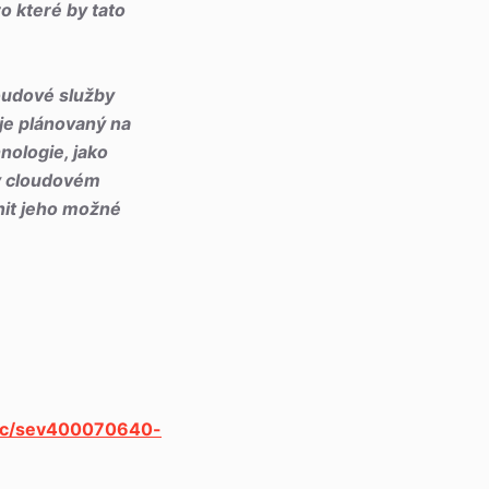
o které by tato
oudové služby
je plánovaný na
nologie, jako
 v cloudovém
ínit jeho možné
/dc/sev400070640-