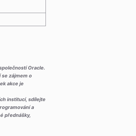
polečností Oracle.
cí se zájmem o
ek akce je
 institucí, sdílejte
Programování a
né přednášky,