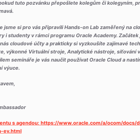
okud tuto pozvánku přepošlete kolegům či kolegyním, pr
ímavá.
 jsme si pro vás připravili Hands-on Lab zaměřený na cl
ry i studenty v rámci programu Oracle Academy. Začátek 
nás cloudové účty a prakticky si vyzkoušíte zajímavé tech
 výkonné Virtuální stroje, Analytické nástroje, síťování
 Cílem semináře je vás naučit používat Oracle Cloud a nast
ní výuce.
ravem,
mbassador
ventu s agendou: https://www.oracle.com/a/ocom/docs
a-ev.html