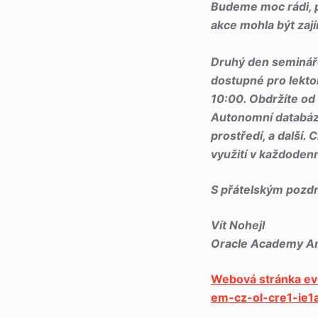
Budeme moc rádi, p
akce mohla být zaj
Druhý den semináře
dostupné pro lekto
10:00. Obdržíte od 
Autonomní databáze,
prostředí, a další.
využití v každoden
S přátelským pozd
Vít Nohejl
Oracle Academy A
Webová stránka e
em-cz-ol-cre1-ie1