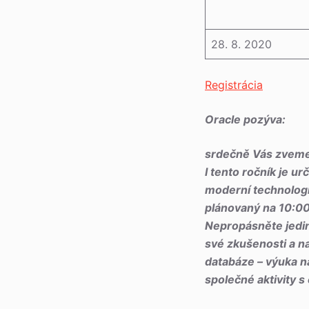
28. 8. 2020
Registrácia
Oracle pozýva:
srdečně Vás zveme
I tento ročník je u
moderní technologi
plánovaný na 10:00
Nepropásněte jedine
své zkušenosti a n
databáze – výuka n
společné aktivity s 