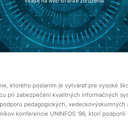
Vitajte na web stránke združenia
ie, ktorého poslaním je vytvárať pre vysoké ško
u pri zabezpečení kvalitných informačných syst
a podporu pedagogických, vedeckovýskumných a 
níkov konferencie UNINFOS ’96, ktorí podporili