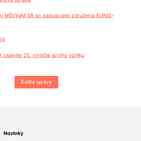
cov MŠVVaM SR so zástupcami združenia EUNIS-
24
 oslávilo 25. výročie svojho vzniku
Ďalšie správy
Novinky