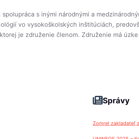
aj spolupráca s inými národnými a medzinárodný
ológií vo vysokoškolských inštitúciách, predo
ktorej je združenie členom. Združenie má úzk
Správy
Zomrel zakladateľ 
UNINFOS 2025 – tl