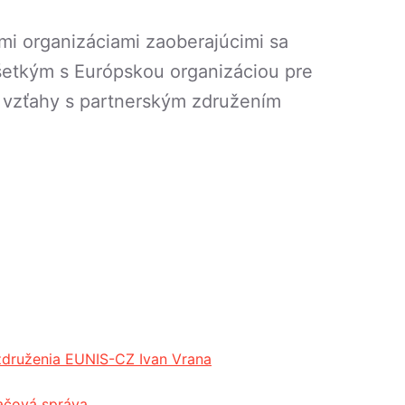
mi organizáciami zaoberajúcimi sa
všetkým s Európskou organizáciou pre
e vzťahy s partnerským združením
združenia EUNIS-CZ Ivan Vrana
ačová správa