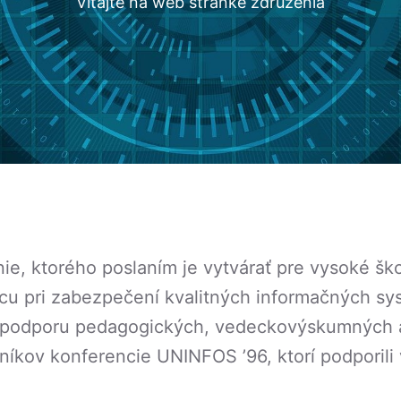
Vitajte na web stránke združenia
ie, ktorého poslaním je vytvárať pre vysoké ško
u pri zabezpečení kvalitných informačných syst
a podporu pedagogických, vedeckovýskumných a 
níkov konferencie UNINFOS ’96, ktorí podporili