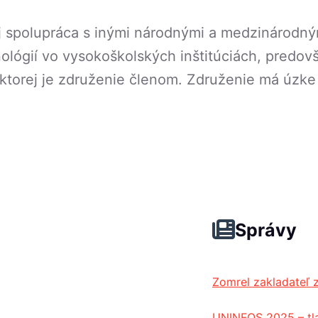
aj spolupráca s inými národnými a medzinárodný
ológií vo vysokoškolských inštitúciách, predo
ktorej je združenie členom. Združenie má úzk
Správy
Zomrel zakladateľ 
UNINFOS 2025 – tl