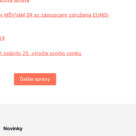
cov MŠVVaM SR so zástupcami združenia EUNIS-
24
 oslávilo 25. výročie svojho vzniku
Ďalšie správy
Novinky