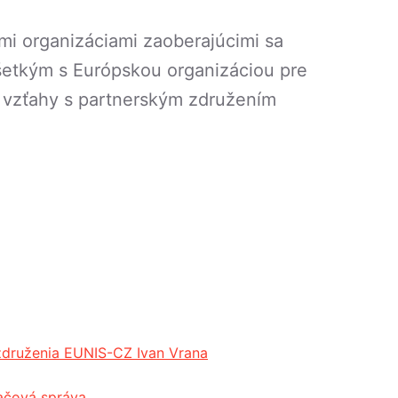
mi organizáciami zaoberajúcimi sa
všetkým s Európskou organizáciou pre
e vzťahy s partnerským združením
združenia EUNIS-CZ Ivan Vrana
ačová správa