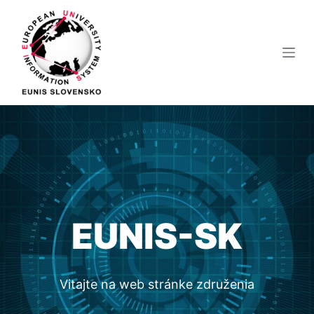
S
k
i
p
t
o
c
o
n
t
e
n
EUNIS-SK
t
Vitajte na web stránke združenia